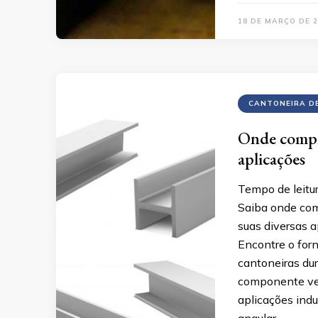
18 DE MARÇO DE 2
CANTONEIRA D
Onde compra
aplicações
Tempo de leitu
Saiba onde com
suas diversas a
Encontre o for
cantoneiras dur
componente ver
aplicações indu