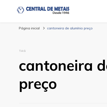
Blog | Central de
Central de Metais
Página inicial
cantoneira de alumínio preço
TAG
cantoneira d
preço