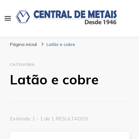
Blog | Central de Metais
Central de Metais
Página inicial
Latão e cobre
CATEGORIA
Latão e cobre
Exibindo: 1 - 1 de 1 RESULTADOS